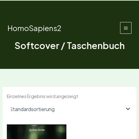
Zum
Inhalt
springen
HomoSapiens2
Softcover / Taschenbuch
Einzelnes Ergebnis wird angezeigt