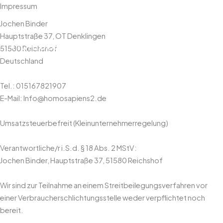
Zum
Impressum
Inhalt
Jochen Binder
springen
Hauptstraße 37, OT Denklingen
HomoSapiens2
51580 Reichshof
Deutschland
Tel.: 015167821907
E-Mail: Info@homosapiens2.de
Umsatzsteuerbefreit (Kleinunternehmerregelung)
Verantwortliche/r i.S.d. § 18 Abs. 2 MStV:
Jochen Binder, Hauptstraße 37, 51580 Reichshof
Wir sind zur Teilnahme an einem Streitbeilegungsverfahren vor
einer Verbraucherschlichtungsstelle weder verpflichtet noch
bereit.